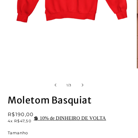
Open
media
1
in
modal
i
of
1
/
3
Moletom Basquiat
Regular
R$190,00
💲 10% de DINHEIRO DE VOLTA
4x R$47,50
price
Tamanho