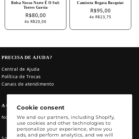
Bolsa Nosso Norte É O Sul:
Camiseta Regata Basquiat
Torres Garcia
Regular
R$95,00
Regular
R$80,00
4x R$23,75
price
4x R$20,00
price
PRECISA DE AJUDA?
Central de Ajuda
Política de Trocas
Canais de atendimento
A CRÍTICA
Cookie consent
We and our partners, including Shopify,
Nossa história
use cookies and other technologies to
personalize your experience, show you
ads, and perform analytics, and we will
Somos uma marca de moda impressa inspirada nos