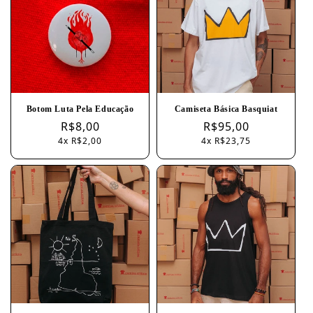
Botom Luta Pela Educação
Camiseta Básica Basquiat
Regular
R$8,00
Regular
R$95,00
4x R$2,00
4x R$23,75
price
price