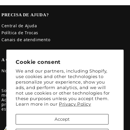
PRECISA DE AJUDA?
Central de Ajuda
Política de Trocas
Canais de atendimento
A CRÍTICA
Cookie consent
Nossa história
We and our partners, including Shopify,
use cookies and other technologies to
personalize your experience, show you
ads, and perform analytics, and we will
Somos uma marca de moda impressa inspirada nos
not use cookies or other technologies for
movimentos sociais e políticos de esquerda.
these purposes unless you accept them.
Acreditamos no poder da comunicação visual para
Learn more in our
Privacy Policy
promover causas e debates, unindo originalidade,
estética e qualidade em cada peça.
Accept