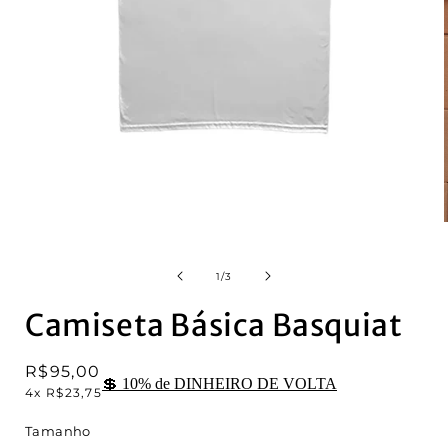
Open
media
1
in
modal
i
of
1
/
3
Camiseta Básica Basquiat
Regular
R$95,00
💲 10% de DINHEIRO DE VOLTA
4x R$23,75
price
Tamanho