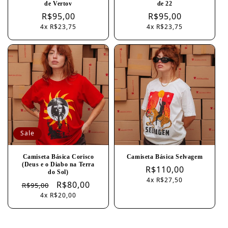
de Vertov
de 22
Regular
R$95,00
Regular
R$95,00
4x R$23,75
4x R$23,75
price
price
Sale
Camiseta Básica Corisco
Camiseta Básica Selvagem
(Deus e o Diabo na Terra
Regular
R$110,00
do Sol)
4x R$27,50
price
Regular
Sale
R$80,00
R$95,00
4x R$20,00
price
price