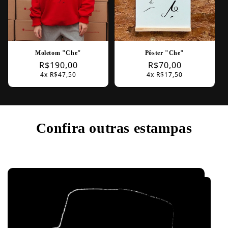
Moletom "Che"
Pôster "Che"
Regular
R$190,00
Regular
R$70,00
4x R$47,50
4x R$17,50
price
price
Confira outras estampas