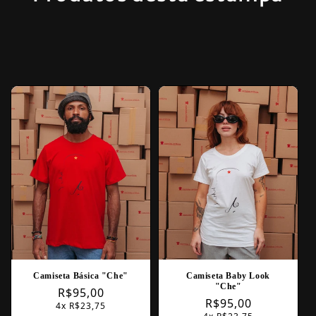
Camiseta Básica "Che"
Camiseta Baby Look
"Che"
Regular
R$95,00
Regular
R$95,00
4x R$23,75
price