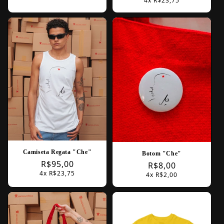
4x R$23,75
price
Camiseta Regata "Che"
Botom "Che"
Regular
R$95,00
Regular
R$8,00
4x R$23,75
price
4x R$2,00
price